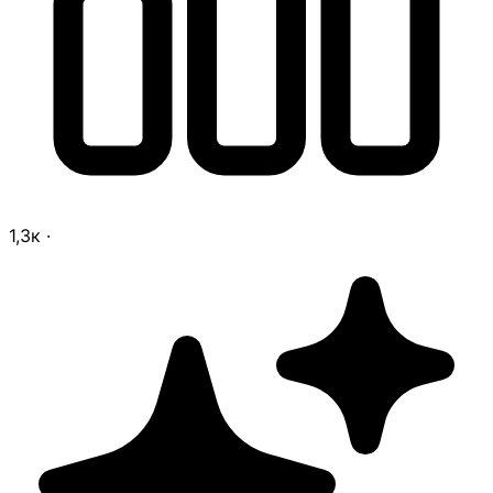
1,3к
·