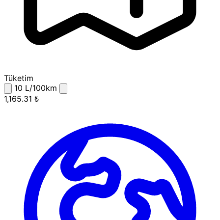
Tüketim
10
L/100km
1,165.31 ₺