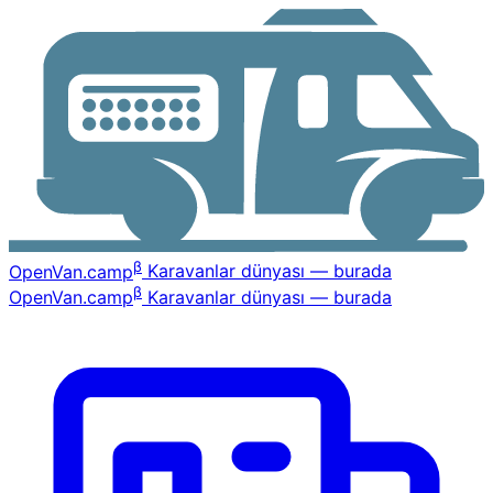
β
OpenVan
.camp
Karavanlar dünyası — burada
β
OpenVan
.camp
Karavanlar dünyası — burada