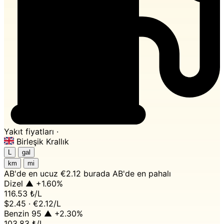
Yakıt fiyatları ·
Birleşik Krallık
L
gal
km
mi
AB'de en ucuz
€2.12 burada
AB'de en pahalı
Dizel
▲ +1.60%
116.53 ₺
/L
$2.45 · €2.12/L
Benzin 95
▲ +2.30%
103.83 ₺
/L