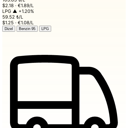
$2.18 · €1.89/L
LPG
▲ +1.20%
59.52 ₺
/L
$1.25 · €1.08/L
Dizel
Benzin 95
LPG