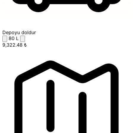
Depoyu doldur
80
L
9,322.48 ₺