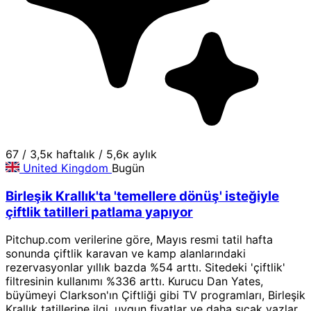
67
/
3,5к haftalık
/
5,6к aylık
United Kingdom
Bugün
Birleşik Krallık'ta 'temellere dönüş' isteğiyle
çiftlik tatilleri patlama yapıyor
Pitchup.com verilerine göre, Mayıs resmi tatil hafta
sonunda çiftlik karavan ve kamp alanlarındaki
rezervasyonlar yıllık bazda %54 arttı. Sitedeki 'çiftlik'
filtresinin kullanımı %336 arttı. Kurucu Dan Yates,
büyümeyi Clarkson'ın Çiftliği gibi TV programları, Birleşik
Krallık tatillerine ilgi, uygun fiyatlar ve daha sıcak yazlar