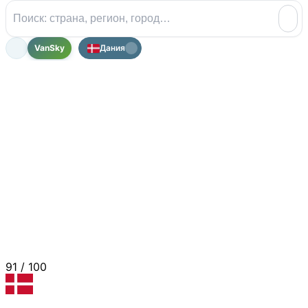
VanSky
Дания
91
/ 100