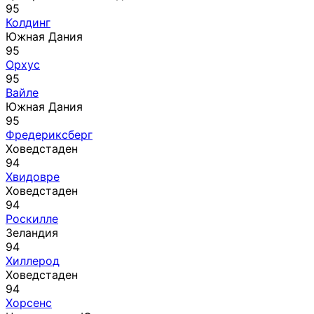
95
Колдинг
Южная Дания
95
Орхус
95
Вайле
Южная Дания
95
Фредериксберг
Ховедстаден
94
Хвидовре
Ховедстаден
94
Роскилле
Зеландия
94
Хиллерод
Ховедстаден
94
Хорсенс