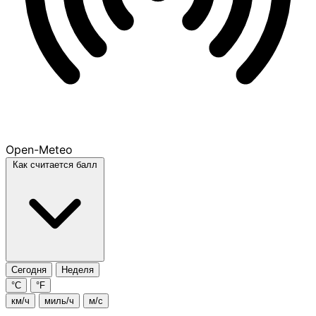
Open-Meteo
Как считается балл
Сегодня
Неделя
°C
°F
км/ч
миль/ч
м/с