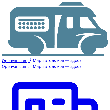
β
OpenVan
.camp
Мир автодомов — здесь
β
OpenVan
.camp
Мир автодомов — здесь