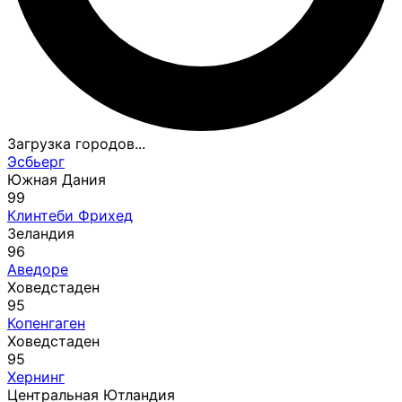
Загрузка городов...
Эсбьерг
Южная Дания
99
Клинтеби Фрихед
Зеландия
96
Аведоре
Ховедстаден
95
Копенгаген
Ховедстаден
95
Хернинг
Центральная Ютландия