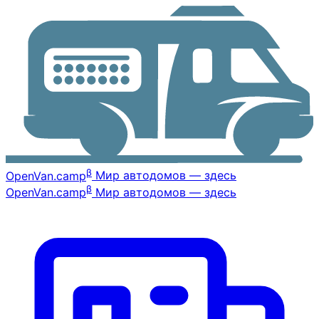
β
OpenVan
.camp
Мир автодомов — здесь
β
OpenVan
.camp
Мир автодомов — здесь