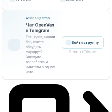
СООБЩЕСТВО
Чат OpenVan
в Telegram
Есть идея, нашли
баг, хотите
Войти в группу
обсудить
маршрут?
Открыть в Telegram
Заходите —
разработка и
читатели в одном
чате.