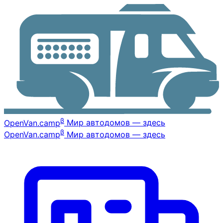
β
OpenVan
.camp
Мир автодомов — здесь
β
OpenVan
.camp
Мир автодомов — здесь