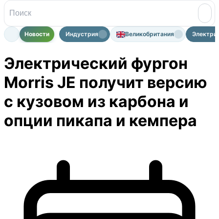
Новости
Индустрия
Великобритания
Электрич
Электрический фургон
Morris JE получит версию
с кузовом из карбона и
опции пикапа и кемпера