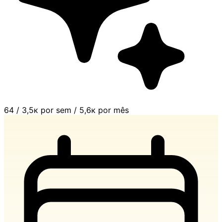
64
/
3,5к por sem
/
5,6к por mês