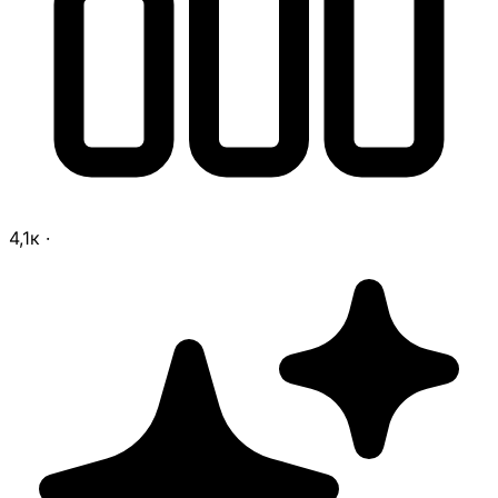
4,1к
·