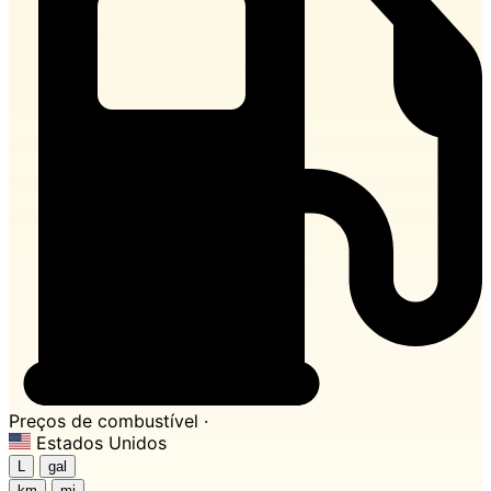
Preços de combustível ·
Estados Unidos
L
gal
km
mi