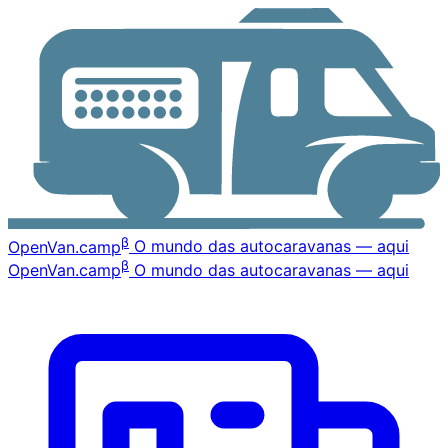
β
OpenVan
.camp
O mundo das autocaravanas — aqui
β
OpenVan
.camp
O mundo das autocaravanas — aqui