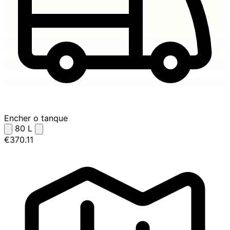
Encher o tanque
80
L
€370.11