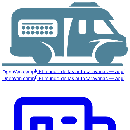
β
OpenVan
.camp
El mundo de las autocaravanas — aquí
β
OpenVan
.camp
El mundo de las autocaravanas — aquí