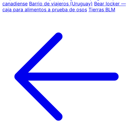
canadiense
Barrio de viajeros (Uruguay)
Bear locker —
caja para alimentos a prueba de osos
Tierras BLM