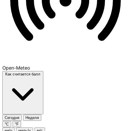
Open-Meteo
Как считается балл
Сегодня
Неделя
°C
°F
км/ч
миль/ч
м/с