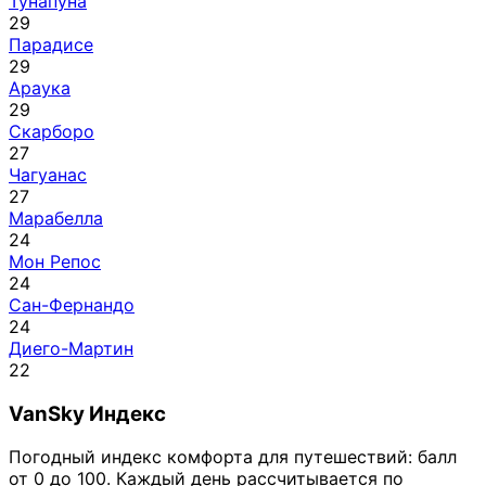
Тунапуна
29
Парадисе
29
Араука
29
Скарборо
27
Чагуанас
27
Марабелла
24
Мон Репос
24
Сан-Фернандо
24
Диего-Мартин
22
VanSky Индекс
Погодный индекс комфорта для путешествий: балл
от 0 до 100. Каждый день рассчитывается по