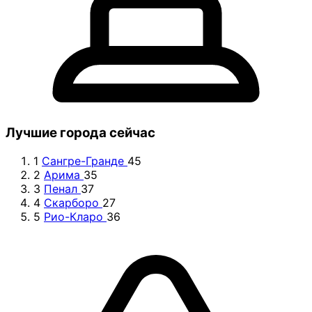
Лучшие города сейчас
1
Сангре-Гранде
45
2
Арима
35
3
Пенал
37
4
Скарборо
27
5
Рио-Кларо
36