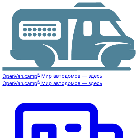
β
OpenVan
.camp
Мир автодомов — здесь
β
OpenVan
.camp
Мир автодомов — здесь