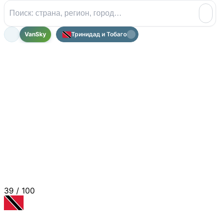
VanSky
Тринидад и Тобаго
39
/ 100