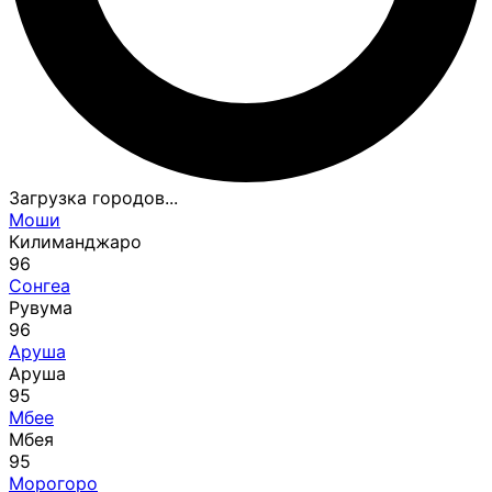
Загрузка городов...
Моши
Килиманджаро
96
Сонгеа
Рувума
96
Аруша
Аруша
95
Мбее
Мбея
95
Морогоро