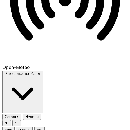
Open-Meteo
Как считается балл
Сегодня
Неделя
°C
°F
км/ч
миль/ч
м/с