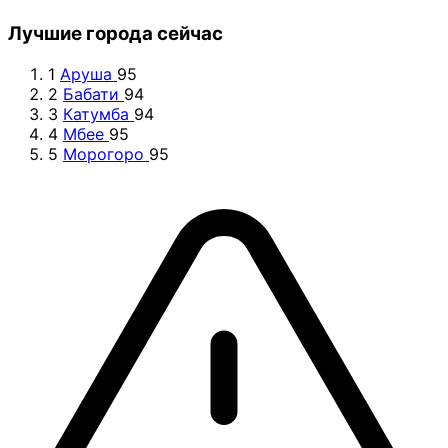
Лучшие города сейчас
1
Аруша
95
2
Бабати
94
3
Катумба
94
4
Мбее
95
5
Морогоро
95