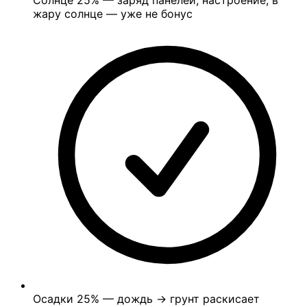
Солнце
25%
— заряд панелей, настроение; в
жару солнце — уже не бонус
Осадки
25%
— дождь → грунт раскисает