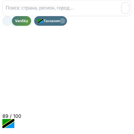
VanSky
Танзания
89
/ 100