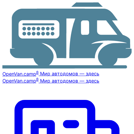
β
OpenVan
.camp
Мир автодомов — здесь
β
OpenVan
.camp
Мир автодомов — здесь