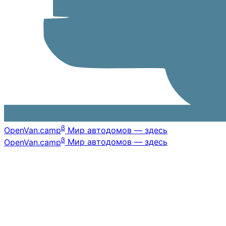
β
OpenVan
.camp
Мир автодомов — здесь
β
OpenVan
.camp
Мир автодомов — здесь