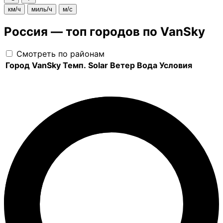
км/ч
миль/ч
м/с
Россия — топ городов по VanSky
Смотреть по районам
Город
VanSky
Темп.
Solar
Ветер
Вода
Условия