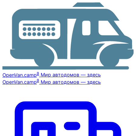
β
OpenVan
.camp
Мир автодомов — здесь
β
OpenVan
.camp
Мир автодомов — здесь