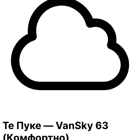
Те Пуке — VanSky
63
(
Комфортно
)