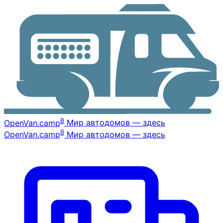
β
OpenVan
.camp
Мир автодомов — здесь
β
OpenVan
.camp
Мир автодомов — здесь