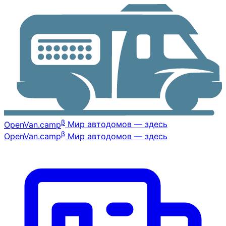
β
OpenVan
.camp
Мир автодомов — здесь
β
OpenVan
.camp
Мир автодомов — здесь