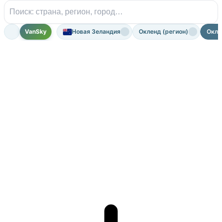
VanSky
Новая Зеландия
Окленд (регион)
Окле