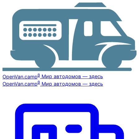
β
OpenVan
.camp
Мир автодомов — здесь
β
OpenVan
.camp
Мир автодомов — здесь