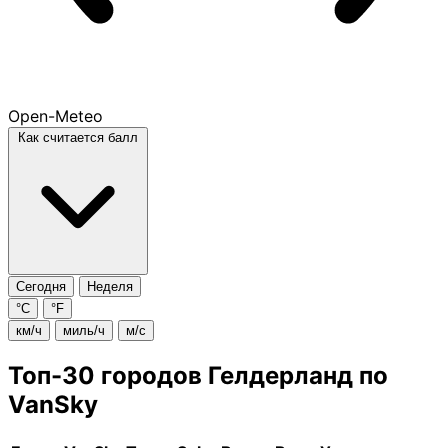
Open-Meteo
Как считается балл
Сегодня
Неделя
°C
°F
км/ч
миль/ч
м/с
Топ-30 городов Гелдерланд по
VanSky