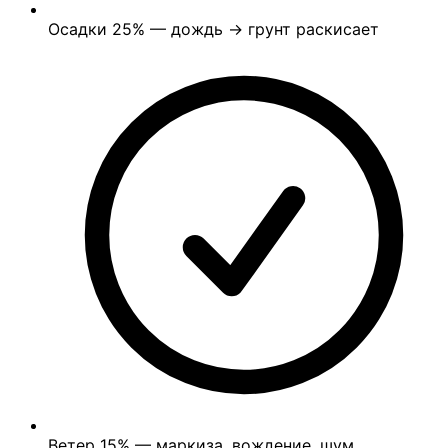
Осадки
25%
— дождь → грунт раскисает
Ветер
15%
— маркиза, вождение, шум