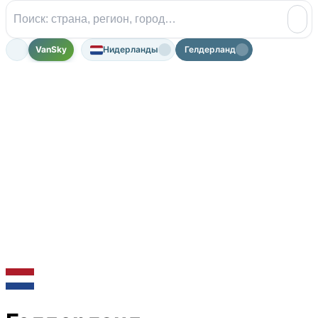
VanSky
Нидерланды
Гелдерланд