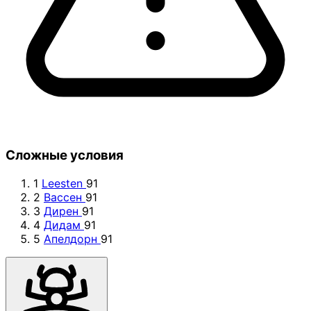
Сложные условия
1
Leesten
91
2
Вассен
91
3
Дирен
91
4
Дидам
91
5
Апелдорн
91