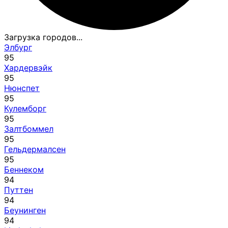
Загрузка городов...
Элбург
95
Хардервэйк
95
Нюнспет
95
Кулемборг
95
Залтбоммел
95
Гельдермалсен
95
Беннеком
94
Путтен
94
Беунинген
94