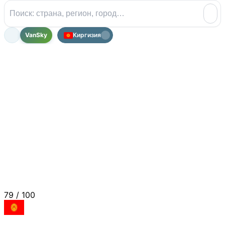
VanSky
Киргизия
79
/ 100