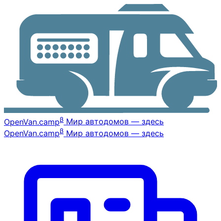
β
OpenVan
.camp
Мир автодомов — здесь
β
OpenVan
.camp
Мир автодомов — здесь