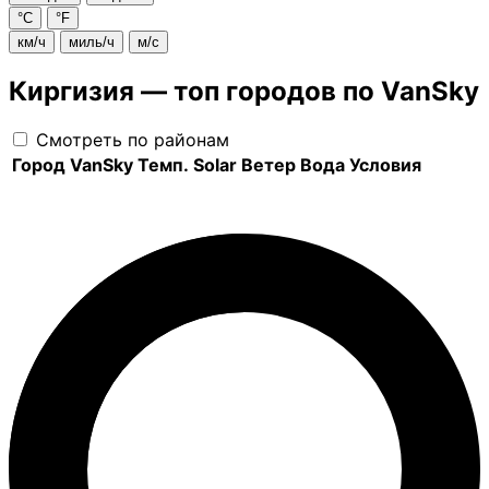
°C
°F
км/ч
миль/ч
м/с
Киргизия — топ городов по VanSky
Смотреть по районам
Город
VanSky
Темп.
Solar
Ветер
Вода
Условия