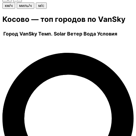
км/ч
миль/ч
м/с
Косово — топ городов по VanSky
Город
VanSky
Темп.
Solar
Ветер
Вода
Условия