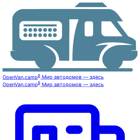
β
OpenVan
.camp
Мир автодомов — здесь
β
OpenVan
.camp
Мир автодомов — здесь