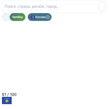
VanSky
Косово
61
/ 100