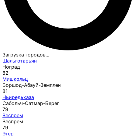
Загрузка городов...
Шальготарьян
Ноград
82
Мишкольц
Боршод-Абауй-Земплен
81
Ньиредьхаза
Сабольч-Сатмар-Берег
79
Веспрем
Веспрем
79
Эгер