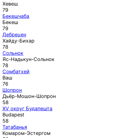
Хевеш
79
Бекешчаба
Бекеш
79
Дебрецен
Хайду-Бихар
78
Сольнок
Яс-Надькун-Сольнок
78
Сомбатхей
Ваш
76
Шопрон
Дьёр-Мошон-Шопрон
58
XV округ Будапешта
Budapest
58
Татабанья
Комаром-Эстергом