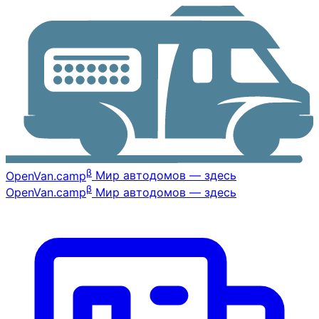
β
OpenVan
.camp
Мир автодомов — здесь
β
OpenVan
.camp
Мир автодомов — здесь