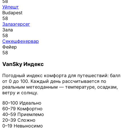
58
Уйпешт
Budapest
58
Залаэгерсег
Зала
58
Секешфехервар
Фейер
58
VanSky Индекс
Погодный индекс комфорта для путешествий: балл
от 0 до 100. Каждый день рассчитывается по
реальным метеоданным — температуре, осадкам,
ветру и солнцу.
80–100
Идеально
60–79
Комфортно
40–59
Приемлемо
20–39
Сложно
0–19
Невыносимо