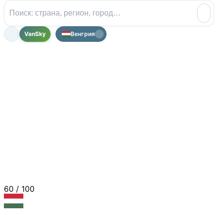
VanSky
Венгрия
60
/ 100