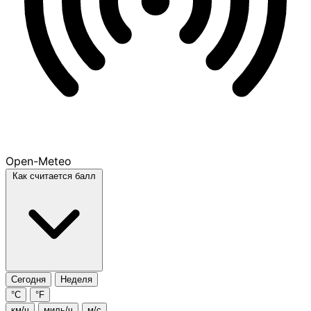
Open-Meteo
Как считается балл
Сегодня
Неделя
°C
°F
км/ч
миль/ч
м/с