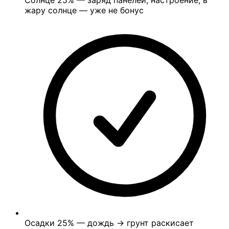
Солнце
25%
— заряд панелей, настроение; в
жару солнце — уже не бонус
Осадки
25%
— дождь → грунт раскисает