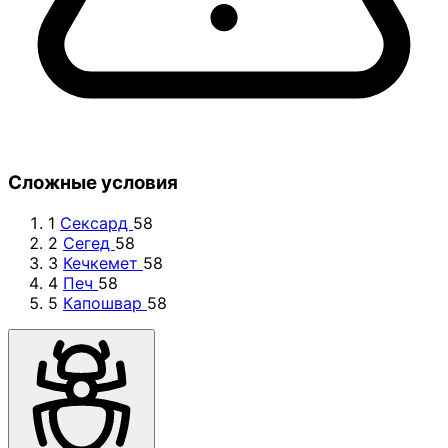
Сложные условия
1
Сексард
58
2
Сегед
58
3
Кечкемет
58
4
Печ
58
5
Капошвар
58