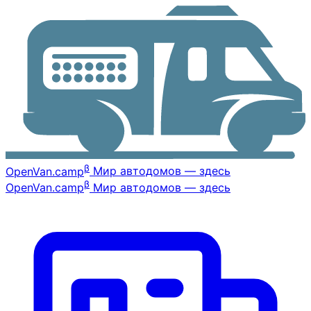
β
OpenVan
.camp
Мир автодомов — здесь
β
OpenVan
.camp
Мир автодомов — здесь