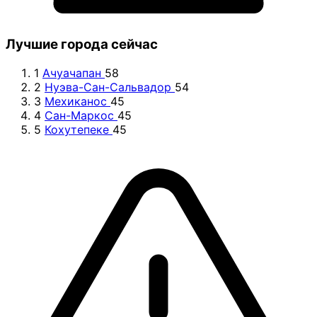
Лучшие города сейчас
1
Ачуачапан
58
2
Нуэва-Сан-Сальвадор
54
3
Мехиканос
45
4
Сан-Маркос
45
5
Кохутепеке
45