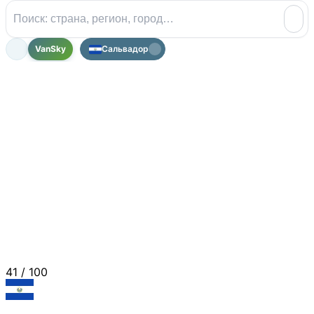
VanSky
Сальвадор
41
/ 100