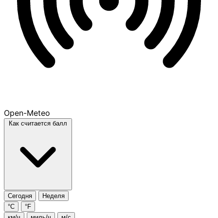
Open-Meteo
Как считается балл
Сегодня
Неделя
°C
°F
км/ч
миль/ч
м/с