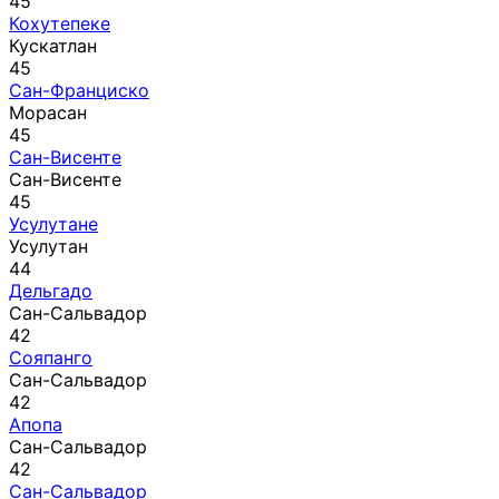
45
Кохутепеке
Кускатлан
45
Сан-Франциско
Морасан
45
Сан-Висенте
Сан-Висенте
45
Усулутане
Усулутан
44
Дельгадо
Сан-Сальвадор
42
Сояпанго
Сан-Сальвадор
42
Апопа
Сан-Сальвадор
42
Сан-Сальвадор