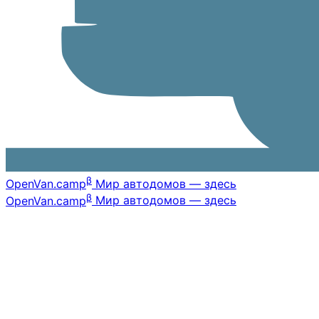
β
OpenVan
.camp
Мир автодомов — здесь
β
OpenVan
.camp
Мир автодомов — здесь