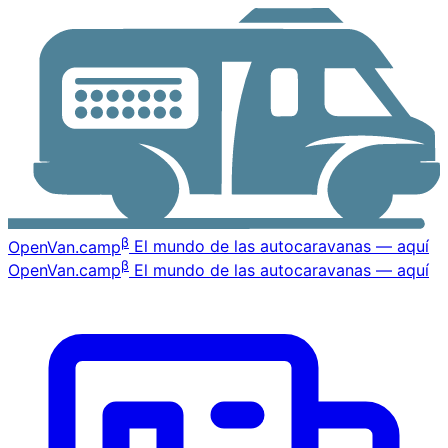
β
OpenVan
.camp
El mundo de las autocaravanas — aquí
β
OpenVan
.camp
El mundo de las autocaravanas — aquí