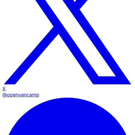
X
@openvancamp