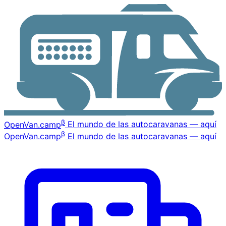
β
OpenVan
.camp
El mundo de las autocaravanas — aquí
β
OpenVan
.camp
El mundo de las autocaravanas — aquí