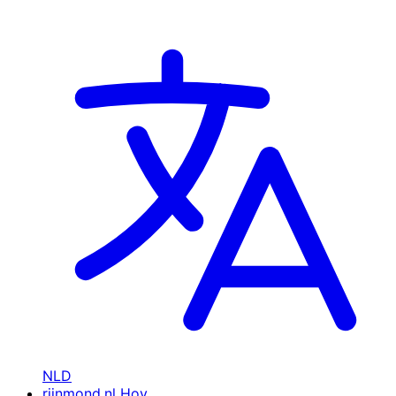
NLD
rijnmond.nl
Hoy